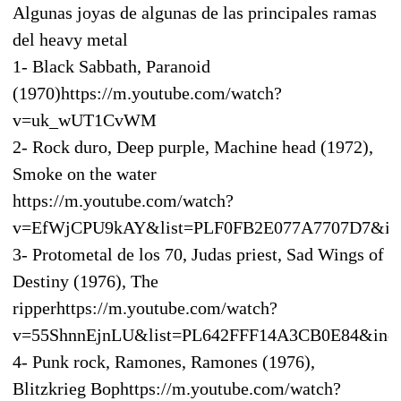
Algunas joyas de algunas de las principales ramas
del heavy metal
1- Black Sabbath, Paranoid
(1970)https://m.youtube.com/watch?
v=uk_wUT1CvWM
2- Rock duro, Deep purple, Machine head (1972),
Smoke on the water
https://m.youtube.com/watch?
v=EfWjCPU9kAY&list=PLF0FB2E077A7707D7&in
3- Protometal de los 70, Judas priest, Sad Wings of
Destiny (1976), The
ripperhttps://m.youtube.com/watch?
v=55ShnnEjnLU&list=PL642FFF14A3CB0E84&ind
4- Punk rock, Ramones, Ramones (1976),
Blitzkrieg Bophttps://m.youtube.com/watch?