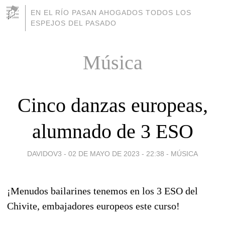
EN EL RÍO PASAN AHOGADOS TODOS LOS
ESPEJOS DEL PASADO
Música
Cinco danzas europeas,
alumnado de 3 ESO
DAVIDOV3 -
02 DE MAYO DE 2023 - 22:38
-
MÚSICA
¡Menudos bailarines tenemos en los 3 ESO del
Chivite, embajadores europeos este curso!