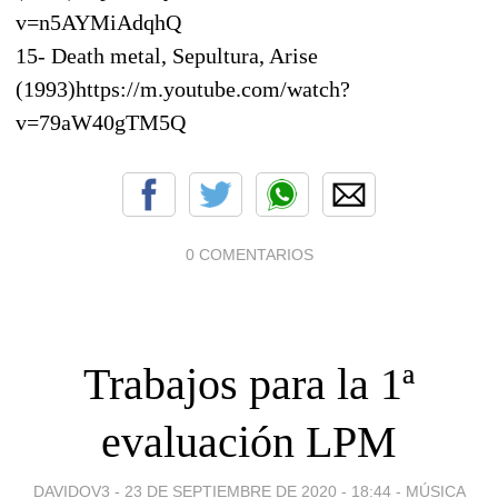
v=n5AYMiAdqhQ
15- Death metal, Sepultura, Arise
(1993)https://m.youtube.com/watch?
v=79aW40gTM5Q
0 COMENTARIOS
Trabajos para la 1ª
evaluación LPM
DAVIDOV3 -
23 DE SEPTIEMBRE DE 2020 - 18:44
-
MÚSICA