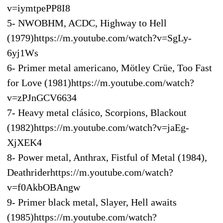
v=iymtpePP8I8
5- NWOBHM, ACDC, Highway to Hell
(1979)https://m.youtube.com/watch?v=SgLy-
6yj1Ws
6- Primer metal americano, Mötley Crüe, Too Fast
for Love (1981)https://m.youtube.com/watch?
v=zPJnGCV6634
7- Heavy metal clásico, Scorpions, Blackout
(1982)https://m.youtube.com/watch?v=jaEg-
XjXEK4
8- Power metal, Anthrax, Fistful of Metal (1984),
Deathriderhttps://m.youtube.com/watch?
v=f0AkbOBAngw
9- Primer black metal, Slayer, Hell awaits
(1985)https://m.youtube.com/watch?